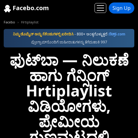
Facebo.com
Sign Up
Facebo
Hrtiplaylist
ನಿಮ್ಮ ಡೊಮೈನ್‌ ಅನ್ನು ಸೆಕೆಂಡುಗಳಲ್ಲಿ ಖರೀದಿಸಿ
- 800+ ಅಂತ್ಯಗೊಳ್ಳುತ್ತದೆ
ನೆಟ್ಸ್6.com
ಪ್ರೋಗ್ರಾಮ್‌ನೊಂದಿಗೆ ಜಾಹೀರಾತುಗಳನ್ನು ತೆಗೆದುಹಾಕಿ 997
ಫುಟ್‌ಬಾ —⁠ ನಿಲುಕಣೆ
ಹಾಗು ಗೆನ್ಸಿಂಗ್
Hrtiplaylist
ವಿಡಿಯೋಗಳು,
ಪ್ರೇಮೀಯ
ಗುಣಮಟ್ಟದಲ್ಲಿ