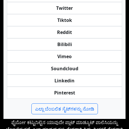
Twitter
Tiktok
Reddit
Bilibili
Vimeo
Soundcloud
Linkedin
Pinterest
ಎಲ್ಲಾ ಬೆಂಬಲಿತ ಸೈಟ್‌ಗಳನ್ನು ನೋಡಿ
ಫೈರ್ಬೋ ಕಟ್ಟುನಿಟ್ಟಿನ ಯಾವುದೇ ಪ್ಲಾಟ್‌ ಮಾಡ್ಯೂಟ್ ಪಾಲಿಸಿಯನ್ನು