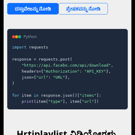
ದಸ್ತಾವೇಜನ್ನು ನೋಡಿ
ಪ್ರೇಷಕವನ್ನು ನೋಡಿ
Python
import
 requests

response = requests.post(

"https://api.facebo.com/api/download"
,

    headers={
"Authorization"
: 
"API_KEY"
},

    json={
"url"
: 
"URL"
},

)

for
 item 
in
 response.json()[
"items"
]:

print
(item[
"type"
], item[
"url"
])
Hrtiplaylist ವಿಡಿಯೋಗಳು,