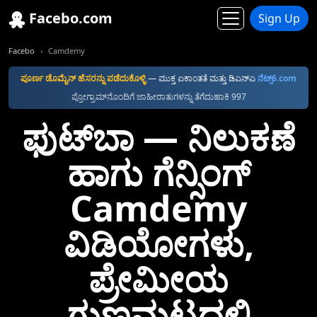
Facebo.com
Sign Up
Facebo
Camdemy
ಪೂರ್ಣ ಡೊಮೈನ್ ಹೆಸರನ್ನು ಪಡೆದುಕೊಳ್ಳಿ
— ಮುಕ್ತ ಏಕಾಂತತೆ ಮತ್ತು ಡಿಎನ್‌ಎ
ನೆಟ್ಸ್6.com
ಪ್ರೋಗ್ರಾಮ್‌ನೊಂದಿಗೆ ಜಾಹೀರಾತುಗಳನ್ನು ತೆಗೆದುಹಾಕಿ 997
ಫುಟ್‌ಬಾ —⁠ ನಿಲುಕಣೆ
ಹಾಗು ಗೆನ್ಸಿಂಗ್
Camdemy
ವಿಡಿಯೋಗಳು,
ಪ್ರೇಮೀಯ
ಗುಣಮಟ್ಟದಲ್ಲಿ