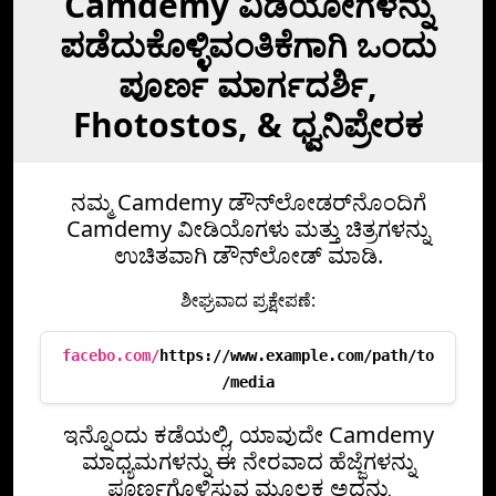
Camdemy ವಿಡಿಯೋಗಳನ್ನು
ಪಡೆದುಕೊಳ್ಳಿವಂತಿಕೆಗಾಗಿ ಒಂದು
ಪೂರ್ಣ ಮಾರ್ಗದರ್ಶಿ,
Fhotostos, & ಧ್ವನಿಪ್ರೇರಕ
ನಮ್ಮ Camdemy ಡೌನ್‌ಲೋಡರ್‌ನೊಂದಿಗೆ
Camdemy ವೀಡಿಯೊಗಳು ಮತ್ತು ಚಿತ್ರಗಳನ್ನು
ಉಚಿತವಾಗಿ ಡೌನ್‌ಲೋಡ್ ಮಾಡಿ.
ಶೀಘ್ರವಾದ ಪ್ರಕ್ಷೇಪಣೆ:
facebo.com/
https://www.example.com/path/to
/media
ಇನ್ನೊಂದು ಕಡೆಯಲ್ಲಿ, ಯಾವುದೇ Camdemy
ಮಾಧ್ಯಮಗಳನ್ನು ಈ ನೇರವಾದ ಹೆಜ್ಜೆಗಳನ್ನು
ಪೂರ್ಣಗೊಳಿಸುವ ಮೂಲಕ ಅದನ್ನು