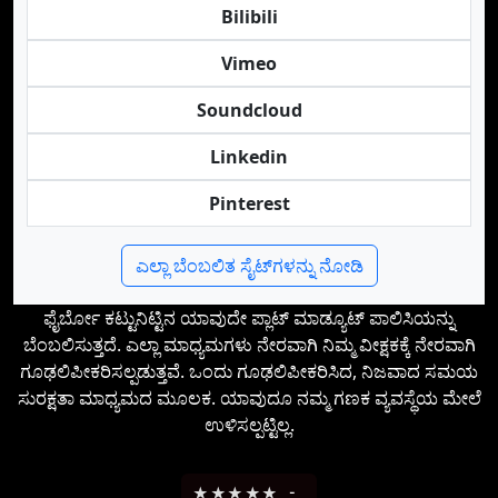
Bilibili
Vimeo
Soundcloud
Linkedin
Pinterest
ಎಲ್ಲಾ ಬೆಂಬಲಿತ ಸೈಟ್‌ಗಳನ್ನು ನೋಡಿ
ಫೈರ್ಬೋ ಕಟ್ಟುನಿಟ್ಟಿನ ಯಾವುದೇ ಪ್ಲಾಟ್‌ ಮಾಡ್ಯೂಟ್ ಪಾಲಿಸಿಯನ್ನು
ಬೆಂಬಲಿಸುತ್ತದೆ. ಎಲ್ಲಾ ಮಾಧ್ಯಮಗಳು ನೇರವಾಗಿ ನಿಮ್ಮ ವೀಕ್ಷಕಕ್ಕೆ ನೇರವಾಗಿ
ಗೂಢಲಿಪೀಕರಿಸಲ್ಪಡುತ್ತವೆ. ಒಂದು ಗೂಢಲಿಪೀಕರಿಸಿದ, ನಿಜವಾದ ಸಮಯ
ಸುರಕ್ಷತಾ ಮಾಧ್ಯಮದ ಮೂಲಕ. ಯಾವುದೂ ನಮ್ಮ ಗಣಕ ವ್ಯವಸ್ಥೆಯ ಮೇಲೆ
ಉಳಿಸಲ್ಪಟ್ಟಿಲ್ಲ.
★
★
★
★
★
-