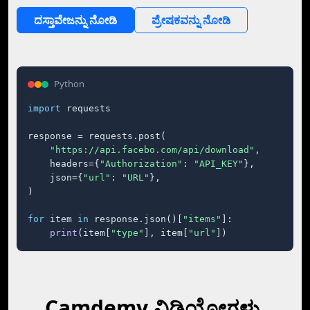
ದಸ್ತಾವೇಜನ್ನು ನೋಡಿ
ಪ್ರೇಷಕವನ್ನು ನೋಡಿ
Python
import
 requests

response = requests.post(

"https://api.facebo.com/api/download"
,

    headers={
"Authorization"
: 
"API_KEY"
},

    json={
"url"
: 
"URL"
},

)

for
 item 
in
 response.json()[
"items"
]:

print
(item[
"type"
], item[
"url"
])
Camdemy ವಿಡಿಯೋಗಳು,