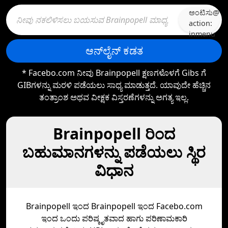
ಅಂಟಿಸು@
action:
inmenu
ಆನ್‌ಲೈನ್ ಕಡತ
* Facebo.com ನೀವು Brainpopell ಕ್ಷಣಗಳೊಳಗೆ Gibs ಗೆ
GIBಗಳನ್ನು ಮರಳಿ ಪಡೆಯಲು ಸಾಧ್ಯ ಮಾಡುತ್ತದೆ. ಯಾವುದೇ ಹೆಚ್ಚಿನ
ತಂತ್ರಾಂಶ ಅಥವ ವೀಕ್ಷಕ ವಿಸ್ತರಣೆಗಳನ್ನು ಅಗತ್ಯ ಇಲ್ಲ.
Brainpopell ರಿಂದ
ಬಹುಮಾನಗಳನ್ನು ಪಡೆಯಲು ಸ್ಥಿರ
ವಿಧಾನ
Brainpopell ಇಂದ
Brainpopell
ಇಂದ Facebo.com
ಇಂದ ಒಂದು ಪರಿಷ್ಕೃತವಾದ ಹಾಗು ಪರಿಣಾಮಕಾರಿ