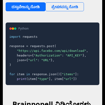
ದಸ್ತಾವೇಜನ್ನು ನೋಡಿ
ಪ್ರೇಷಕವನ್ನು ನೋಡಿ
Python
import
 requests

response = requests.post(

"https://api.facebo.com/api/download"
,

    headers={
"Authorization"
: 
"API_KEY"
},

    json={
"url"
: 
"URL"
},

)

for
 item 
in
 response.json()[
"items"
]:

print
(item[
"type"
], item[
"url"
])
Brainpopell ವಿಡಿಯೋಗಳು,