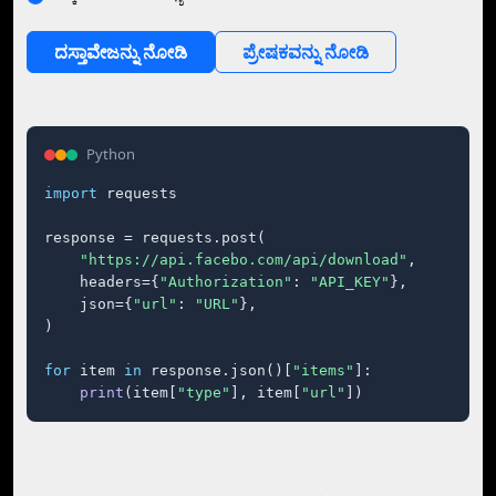
ದಸ್ತಾವೇಜನ್ನು ನೋಡಿ
ಪ್ರೇಷಕವನ್ನು ನೋಡಿ
Python
import
 requests

response = requests.post(

"https://api.facebo.com/api/download"
,

    headers={
"Authorization"
: 
"API_KEY"
},

    json={
"url"
: 
"URL"
},

)

for
 item 
in
 response.json()[
"items"
]:

print
(item[
"type"
], item[
"url"
])